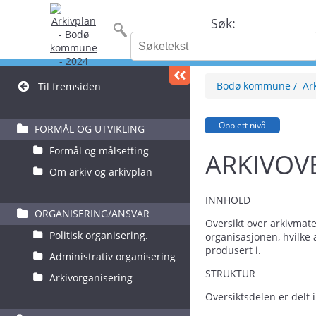
Søk:
Bodø kommune
Ar
Til fremsiden
Opp ett nivå
FORMÅL OG UTVIKLING
Formål og målsetting
ARKIVOV
Om arkiv og arkivplan
INNHOLD
ORGANISERING/ANSVAR
Oversikt over arkivmate
Politisk organisering.
organisasjonen, hvilke 
produsert i.
Administrativ organisering
STRUKTUR
Arkivorganisering
Oversiktsdelen er delt 