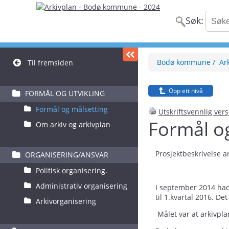
Søk:
Bodø kommune
Ar
Til fremsiden
Opp ett nivå
FORMÅL OG UTVIKLING
Formål og målsetting
Utskriftsvennlig ver
Formål o
Om arkiv og arkivplan
Prosjektbeskrivelse a
ORGANISERING/ANSVAR
Politisk organisering.
Administrativ organisering
I september 2014 had
til 1.kvartal 2016. De
Arkivorganisering
Målet var at arkivpla