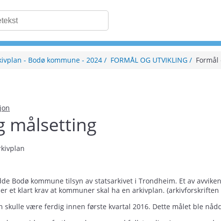
kivplan - Bodø kommune - 2024
FORMÅL OG UTVIKLING
Formål 
sjon
g målsetting
rkivplan
de Bodø kommune tilsyn av statsarkivet i Trondheim. Et av avvikene
t er et klart krav at kommuner skal ha en arkivplan. (arkivforskriften
n skulle være ferdig innen første kvartal 2016. Dette målet ble nåd