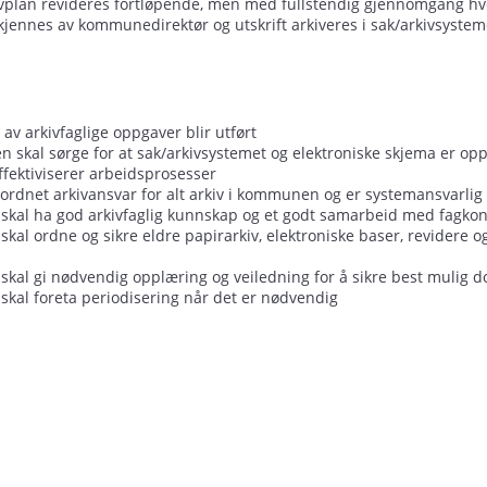
lan revideres fortløpende, men med fullstendig gjennomgang hve
jennes av kommunedirektør og utskrift arkiveres i sak/arkivsystem
:
t av arkivfaglige oppgaver blir utført​
 skal sørge for at sak/arkivsystemet og elektroniske skjema er oppgra
ffektiviserer arbeidsprosesser​
ordnet arkivansvar for alt arkiv i kommunen og er systemansvarlig fo
kal ha god arkivfaglig kunnskap og et godt samarbeid med fagkont
kal ordne og sikre eldre papirarkiv, elektroniske baser, revidere o
kal gi nødvendig opplæring og veiledning for å sikre best mulig do
kal foreta periodisering når det er nødvendig​