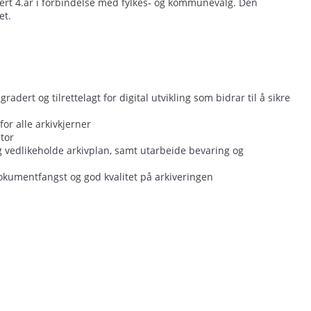
rt 4.år i forbindelse med fylkes- og kommunevalg. Den
et.
dert og tilrettelagt for digital utvikling som bidrar til å sikre
r alle arkivkjerner​
or​
g vedlikeholde arkivplan, samt utarbeide bevaring og
kumentfangst og god kvalitet på arkiveringen​