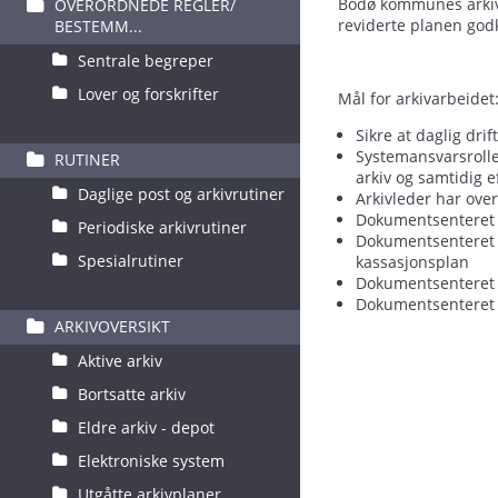
Bodø kommunes arkivp
OVERORDNEDE REGLER/
reviderte planen godk
BESTEMM...
Sentrale begreper
Lover og forskrifter
Mål for arkivarbeidet
Sikre at daglig drif
Systemansvarsrollen
RUTINER
arkiv og samtidig e
Daglige post og arkivrutiner
Arkivleder har over
Dokumentsenteret s
Periodiske arkivrutiner
Dokumentsenteret s
Spesialrutiner
kassasjonsplan ​
Dokumentsenteret s
Dokumentsenteret s
ARKIVOVERSIKT
Aktive arkiv
Bortsatte arkiv
Eldre arkiv - depot
Elektroniske system
Utgåtte arkivplaner